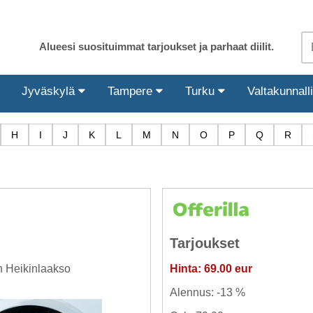
Alueesi suosituimmat tarjoukset ja parhaat diilit.
Jyväskylä
Tampere
Turku
Valtakunnall
H
I
J
K
L
M
N
O
P
Q
R
Tarjoukset
Hinta: 69.00 eur
n Heikinlaakso
Alennus: -13 %