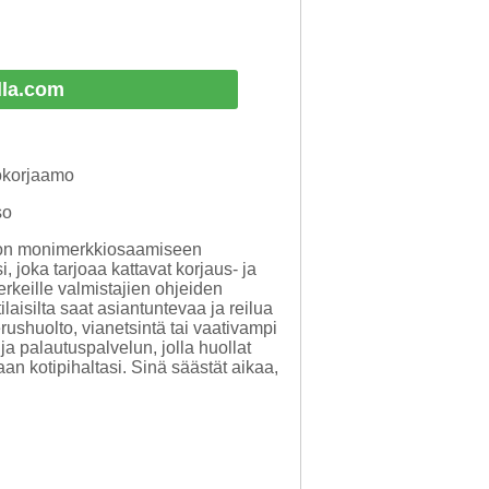
lla.com
tokorjaamo
so
 on monimerkkiosaamiseen
, joka tarjoaa kattavat korjaus- ja
erkeille valmistajien ohjeiden
laisilta saat asiantuntevaa ja reilua
ushuolto, vianetsintä tai vaativampi
 ja palautuspalvelun, jolla huollat
aan kotipihaltasi. Sinä säästät aikaa,