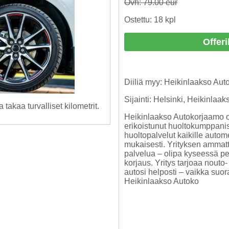
Ovh: 79.00 eur
Ostettu: 18 kpl
Offeri
Diiliä myy: Heikinlaakso Au
Sijainti: Helsinki, Heikinlaak
takaa turvalliset kilometrit.
Heikinlaakso Autokorjaamo
erikoistunut huoltokumppanisi
huoltopalvelut kaikille autom
mukaisesti. Yrityksen ammatti
palvelua – olipa kyseessä per
korjaus. Yritys tarjoaa nouto-
autosi helposti – vaikka suor
Heikinlaakso Autoko