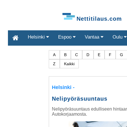
Nettitilaus.com
Helsinki
Espoo
Vantaa
Oulu
A
B
C
D
E
F
G
Z
Kaikki
Helsinki
-
Nelipyöräsuuntaus
Nelipyöräsuuntaus edulliseen hintaa
Autokorjaamosta.