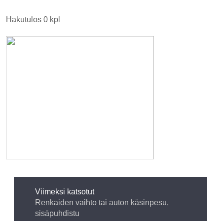
Hakutulos 0 kpl
Viimeksi katsotut
Renkaiden vaihto tai auton käsinpesu,
sisäpuhdistu