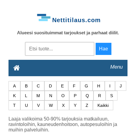
Nettitilaus.com
Alueesi suosituimmat tarjoukset ja parhaat diilit.
Menu
A
B
C
D
E
F
G
H
I
J
K
L
M
N
O
P
Q
R
S
T
U
V
W
X
Y
Z
Kaikki
Laaja valikoima 50-90% tarjouksia matkailuun,
ravintoloihin, kauneudenhoitoon, autopesuloihin ja
muihin palveluihin.