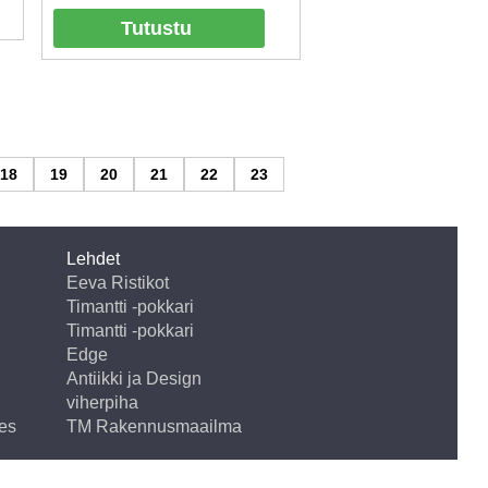
Tutustu
18
19
20
21
22
23
Lehdet
Eeva Ristikot
Timantti -pokkari
Timantti -pokkari
Edge
Antiikki ja Design
viherpiha
es
TM Rakennusmaailma