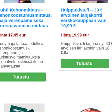
uhti Kehonmittaus –
Huippukiva.fi – 30 €
ehonkoostumusmittaus,
arvoinen lahjakortti
aaja verenpaine sekä
verkkokauppaan vain
uristusvoiman mittaus
19,99 €
inta 17.45 eur
Hinta 19.99 eur
odymaja tarjoaa edullisia
Huippukiva. fi tarjoaa nyt 30 
ehonkoostumus-,
arvoisen lahjakortin vain 18
erenpaine- ja
€:lla.
uristusvoimamittauksia
tsepalvelupisteissä ilman
Tutustu
janvarausta.
Tutustu