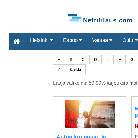
Nettitilaus.com
Helsinki
Espoo
Vantaa
Oulu
A
B
C
D
E
F
G
Z
Kaikki
Laaja valikoima 50-90% tarjouksia matk
M
p
H
Auton konepesu ja
P