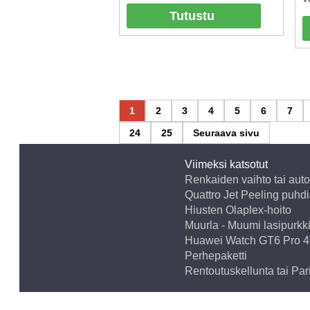
Tutustu
1
2
3
4
5
6
7
24
25
Seuraava sivu
Viimeksi katsotut
Renkaiden vaihto tai aut
Quattro Jet Peeling puhd
Hiusten Olaplex-hoito
Muurla - Muumi lasipurkk
Huawei Watch GT6 Pro 4
Perhepaketti
Rentoutuskellunta tai Par