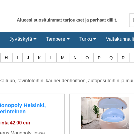
Alueesi suosituimmat tarjoukset ja parhaat diilit.
Jyväskylä
Tampere
Turku
Valtakunnall
H
I
J
K
L
M
N
O
P
Q
R
ailuun, ravintoloihin, kauneudenhoitoon, autopesuloihin ja muih
onopoly Helsinki,
erinteinen
inta 42.00 eur
erus Monopoly, jossa