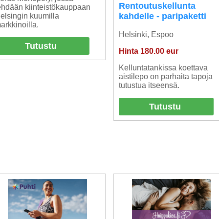
Rentoutuskellunta
ehdään kiinteistökauppaan
kahdelle - paripaketti
elsingin kuumilla
arkkinoilla.
Helsinki, Espoo
Tutustu
Hinta 180.00 eur
Kelluntatankissa koettava
aistilepo on parhaita tapoja
tutustua itseensä.
Tutustu