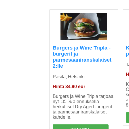
Burgers ja Wine Tripla -
K
burgerit ja
p
parmesaaniranskalaiset
T
2:lle
H
Pasila, Helsinki
K
Hinta 34.90 eur
O
s
Burgers ja Wine Tripla tarjoaa
a
nyt -35 % alennuksella
ö
herkulliset Dry Aged -burgerit
ja parmesaaniranskalaiset
kahdelle.