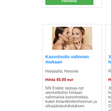
Tutustu
Kasvohoito valinnan
3
mukaan
h
Hietalahti, Helsinki
R
Hinta 45.00 eur
H
NN Estetic tarjoaa nyt
3
alennettuihin hintaan
h
valinnaisia kasvohoitoja,
t
kuten timanttimikrohionnan ja
v
ultraäänipuhdistuksen.
2
v