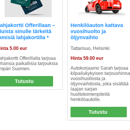
ahjakortti Offerillaan –
Henkilöauton kattava
uista sinulle tärkeitä
vuosihuolto ja
hmisiä lahjakortilla *
öljynvaihto
inta 5.00 eur
Tattarisuo, Helsinki
ahjakortti Offerillalta tarjoaa
Hinta 59.00 eur
uhansia paikallisia tarjouksia
Autokorjaamo Sarah tarjoaa
mpäri Suomen.
kilpailukykyisen tarjoushinn
vuosihuollosta ja
Tutustu
öljynvaihdosta, joka sisältää
laajan sarjan
huoltotoimenpiteitä
henkilöautolle.
Tutustu