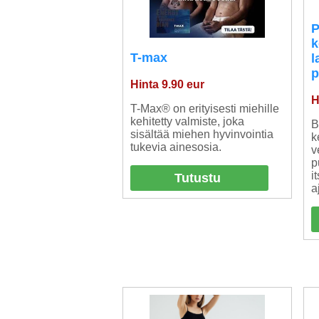
P
k
T-max
l
p
Hinta 9.90 eur
H
T-Max® on erityisesti miehille
kehitetty valmiste, joka
B
sisältää miehen hyvinvointia
k
tukevia ainesosia.
v
p
i
Tutustu
a