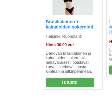
Brasilialainen +
L
kainaloiden sokerointi
M
i
Helsinki, Ruoholahti
H
Hinta 30.00 eur
L
Denovan brasilialainen ja
t
kainaloiden sokerointi
y
hellävaraisesti poistavat
karvat ja tekevät ihosta
kiinteän ja silkinpehmeän.
Tutustu