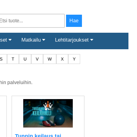
iset
Matkailu
Lehtitarjoukset
S
T
U
V
W
X
Y
in palveluihin.
Tunnin keilaus tai