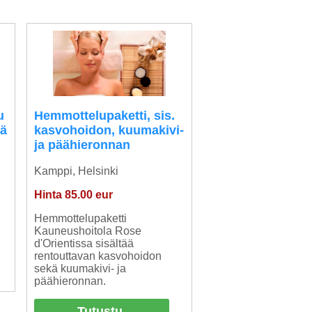
u
Hemmottelupaketti, sis.
nä
kasvohoidon, kuumakivi-
ja päähieronnan
Kamppi, Helsinki
Hinta 85.00 eur
Hemmottelupaketti
Kauneushoitola Rose
d'Orientissa sisältää
rentouttavan kasvohoidon
sekä kuumakivi- ja
päähieronnan.
Tutustu