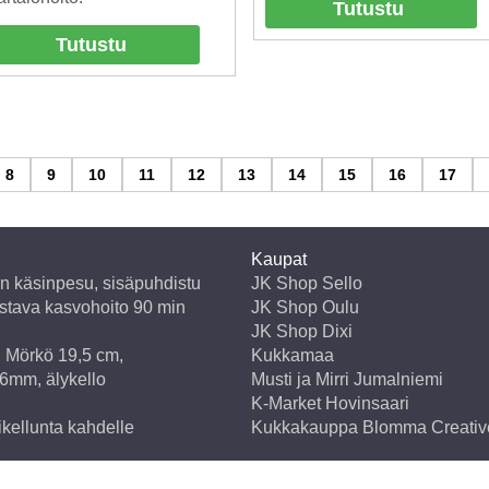
Tutustu
Tutustu
8
9
10
11
12
13
14
15
16
17
Kaupat
on käsinpesu, sisäpuhdistu
JK Shop Sello
istava kasvohoito 90 min
JK Shop Oulu
JK Shop Dixi
i Mörkö 19,5 cm,
Kukkamaa
6mm, älykello
Musti ja Mirri Jumalniemi
K-Market Hovinsaari
ikellunta kahdelle
Kukkakauppa Blomma Creativ