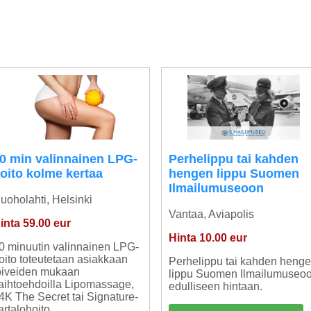
0 min valinnainen LPG-
Perhelippu tai kahden
oito kolme kertaa
hengen lippu Suomen
Ilmailumuseoon
uoholahti, Helsinki
Vantaa, Aviapolis
inta 59.00 eur
Hinta 10.00 eur
0 minuutin valinnainen LPG-
oito toteutetaan asiakkaan
Perhelippu tai kahden heng
oiveiden mukaan
lippu Suomen Ilmailumuseo
aihtoehdoilla Lipomassage,
edulliseen hintaan.
4K The Secret tai Signature-
artalohoito.