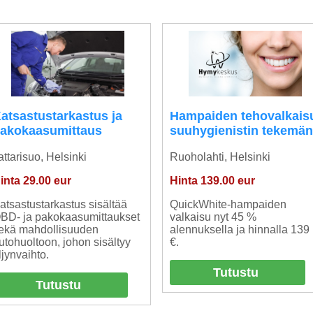
Hampaiden tehovalkais
atsastustarkastus ja
suuhygienistin tekemä
akokaasumittaus
Ruoholahti, Helsinki
attarisuo, Helsinki
Hinta 139.00 eur
inta 29.00 eur
QuickWhite-hampaiden
atsastustarkastus sisältää
valkaisu nyt 45 %
BD- ja pakokaasumittaukset
alennuksella ja hinnalla 139
ekä mahdollisuuden
€.
utohuoltoon, johon sisältyy
ljynvaihto.
Tutustu
Tutustu