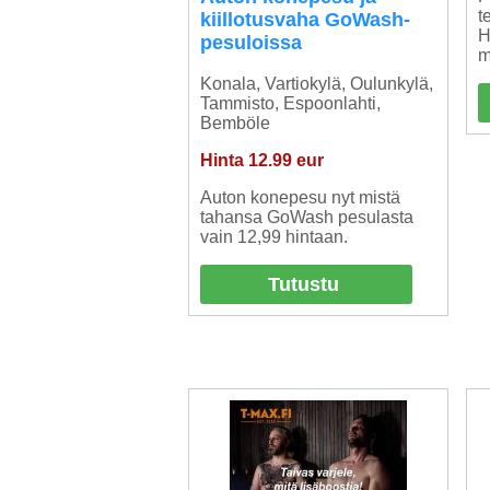
t
kiillotusvaha GoWash-
H
pesuloissa
m
Konala, Vartiokylä, Oulunkylä,
Tammisto, Espoonlahti,
Bemböle
Hinta 12.99 eur
Auton konepesu nyt mistä
tahansa GoWash pesulasta
vain 12,99 hintaan.
Tutustu