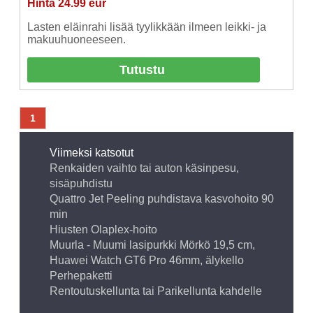
Hinta 24.99 eur
Lasten eläinrahi lisää tyylikkään ilmeen leikki- ja
makuuhuoneeseen.
Tutustu
1
Viimeksi katsotut
Renkaiden vaihto tai auton käsinpesu,
sisäpuhdistu
Quattro Jet Peeling puhdistava kasvohoito 90
min
Hiusten Olaplex-hoito
Muurla - Muumi lasipurkki Mörkö 19,5 cm,
Huawei Watch GT6 Pro 46mm, älykello
Perhepaketti
Rentoutuskellunta tai Parikellunta kahdelle