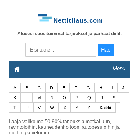
Nettitilaus.com
Alueesi suosituimmat tarjoukset ja parhaat diilit.
Menu
A
B
C
D
E
F
G
H
I
J
K
L
M
N
O
P
Q
R
S
T
U
V
W
X
Y
Z
Kaikki
Laaja valikoima 50-90% tarjouksia matkailuun,
ravintoloihin, kauneudenhoitoon, autopesuloihin ja
muihin palveluihin.