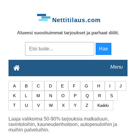
Nettitilaus.com
Alueesi suosituimmat tarjoukset ja parhaat diilit.
Menu
A
B
C
D
E
F
G
H
I
J
K
L
M
N
O
P
Q
R
S
T
U
V
W
X
Y
Z
Kaikki
Laaja valikoima 50-90% tarjouksia matkailuun,
ravintoloihin, kauneudenhoitoon, autopesuloihin ja
muihin palveluihin.