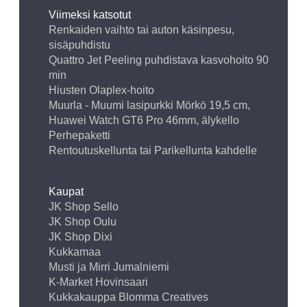
Viimeksi katsotut
Renkaiden vaihto tai auton käsinpesu,
sisäpuhdistu
Quattro Jet Peeling puhdistava kasvohoito 90
min
Hiusten Olaplex-hoito
Muurla - Muumi lasipurkki Mörkö 19,5 cm,
Huawei Watch GT6 Pro 46mm, älykello
Perhepaketti
Rentoutuskellunta tai Parikellunta kahdelle
Kaupat
JK Shop Sello
JK Shop Oulu
JK Shop Dixi
Kukkamaa
Musti ja Mirri Jumalniemi
K-Market Hovinsaari
Kukkakauppa Blomma Creatives