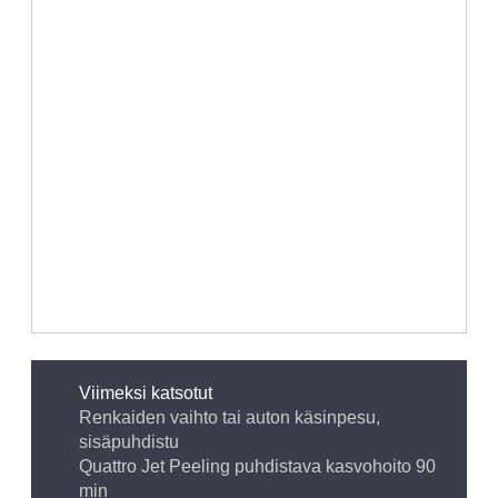
Viimeksi katsotut
Renkaiden vaihto tai auton käsinpesu,
sisäpuhdistu
Quattro Jet Peeling puhdistava kasvohoito 90
min