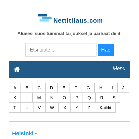
Nettitilaus.com
Alueesi suosituimmat tarjoukset ja parhaat diilit.
Menu
A
B
C
D
E
F
G
H
I
J
K
L
M
N
O
P
Q
R
S
T
U
V
W
X
Y
Z
Kaikki
Helsinki
-