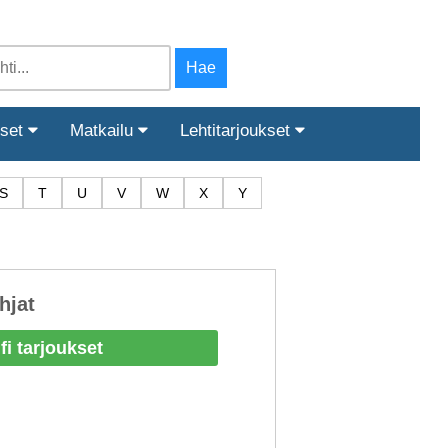
iset
Matkailu
Lehtitarjoukset
S
T
U
V
W
X
Y
hjat
fi tarjoukset