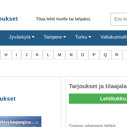
joukset
Tilaa lehti itselle tai lahjaksi.
Jyväskylä
Tampere
Turku
Valtakunnall
H
I
J
K
L
M
N
O
P
Q
R
Tarjoukset ja tilaajala
oukset
Lehtitukku.
ä
Saman aihepiirin lehtiä: