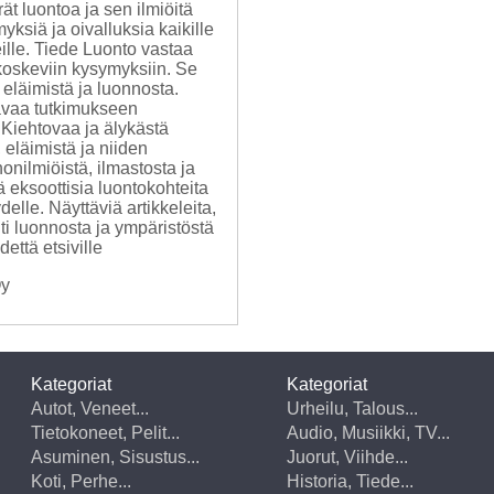
t luontoa ja sen ilmiöitä
ksiä ja oivalluksia kaikille
ille. Tiede Luonto vastaa
koskeviin kysymyksiin. Se
a eläimistä ja luonnosta.
tavaa tutkimukseen
. Kiehtovaa ja älykästä
 eläimistä ja niiden
onilmiöistä, ilmastosta ja
 eksoottisia luontokohteita
elle. Näyttäviä artikkeleita,
hti luonnosta ja ympäristöstä
dettä etsiville
Oy
Kategoriat
Kategoriat
Autot, Veneet...
Urheilu, Talous...
Tietokoneet, Pelit...
Audio, Musiikki, TV...
Asuminen, Sisustus...
Juorut, Viihde...
Koti, Perhe...
Historia, Tiede...