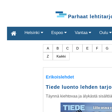
Parhaat lehtitar
Helsinki
Espoo
Vantaa
Oulu
A
B
C
D
E
F
G
Z
Kaikki
Erikoislehdet
Tiede luonto lehden tarj
Täynnä kiehtovaa ja älykästä sisältö