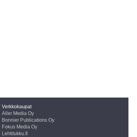
Verkkokaupat
Aller Media Oy
Bonnier Publications Oy
Fokus Media Oy
Lehtitukku.fi